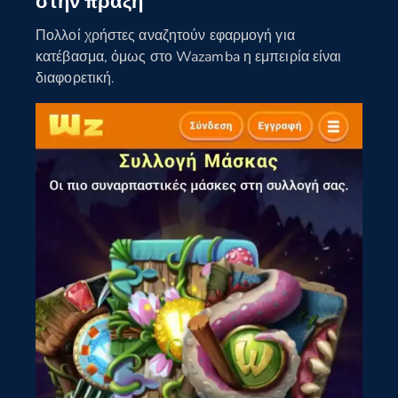
στην πράξη
Πολλοί χρήστες αναζητούν εφαρμογή για
κατέβασμα, όμως στο Wazamba η εμπειρία είναι
διαφορετική.