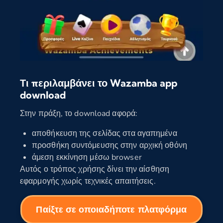
Τι περιλαμβάνει το Wazamba app
download
Στην πράξη, το download αφορά:
αποθήκευση της σελίδας στα αγαπημένα
προσθήκη συντόμευσης στην αρχική οθόνη
άμεση εκκίνηση μέσω browser
Αυτός ο τρόπος χρήσης δίνει την αίσθηση
εφαρμογής χωρίς τεχνικές απαιτήσεις.
Παίξτε σε οποιαδήποτε πλατφόρμα