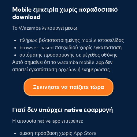
Mobile εμπειρία χωρίς παραδοσιακό
download
Το Wazamba λειτουργεί μέσω:
πλήρως βελτιστοποιημένης mobile ιστοσελίδας
browser-based παιχνιδιού χωρίς εγκατάσταση
αυτόματης προσαρμογής σε μέγεθος οθόνης
Αυτό σημαίνει ότι το wazamba mobile app δεν
απαιτεί εγκατάσταση αρχείων ή ενημερώσεις.
Ξεκινήστε να παίζετε τώρα
Γιατί δεν υπάρχει native εφαρμογή
Η απουσία native app επιτρέπει:
άμεση πρόσβαση χωρίς App Store