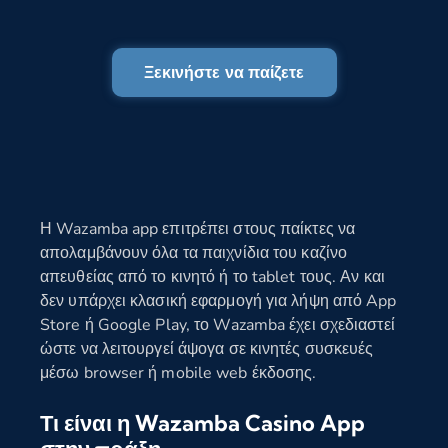
Ξεκινήστε να παίζετε
Η Wazamba app επιτρέπει στους παίκτες να
απολαμβάνουν όλα τα παιχνίδια του καζίνο
απευθείας από το κινητό ή το tablet τους. Αν και
δεν υπάρχει κλασική εφαρμογή για λήψη από App
Store ή Google Play, το Wazamba έχει σχεδιαστεί
ώστε να λειτουργεί άψογα σε κινητές συσκευές
μέσω browser ή mobile web έκδοσης.
Τι είναι η Wazamba Casino App